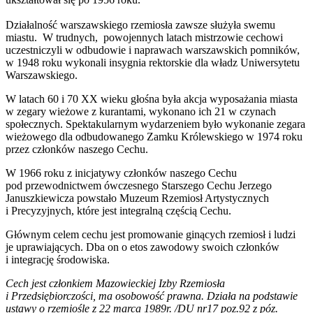
Działalność warszawskiego rzemiosła zawsze służyła swemu
miastu. W trudnych, powojennych latach mistrzowie cechowi
uczestniczyli w odbudowie i naprawach warszawskich pomników,
w 1948 roku wykonali insygnia rektorskie dla władz Uniwersytetu
Warszawskiego.
W latach 60 i 70 XX wieku głośna była akcja wyposażania miasta
w zegary wieżowe z kurantami, wykonano ich 21 w czynach
społecznych. Spektakularnym wydarzeniem było wykonanie zegara
wieżowego dla odbudowanego Zamku Królewskiego w 1974 roku
przez członków naszego Cechu.
W 1966 roku z inicjatywy członków naszego Cechu
pod przewodnictwem ówczesnego Starszego Cechu Jerzego
Januszkiewicza powstało Muzeum Rzemiosł Artystycznych
i Precyzyjnych, które jest integralną częścią Cechu.
Głównym celem cechu jest promowanie ginących rzemiosł i ludzi
je uprawiających. Dba on o etos zawodowy swoich członków
i integrację środowiska.
Cech jest członkiem Mazowieckiej Izby Rzemiosła
i Przedsiębiorczości, ma osobowość prawna. Działa na podstawie
ustawy o rzemiośle z 22 marca 1989r. /DU nr17 poz.92 z póz.