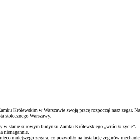
mku Królewskim w Warszawie swoją pracę rozpoczął nasz zegar. Nas
ta stołecznego Warszawy.
y w stanie surowym budynku Zamku Królewskiego „wróciło życie”.
a nienagannie.
nieco mniejszego zegara, co pozwoliło na instalację zegarów mechani