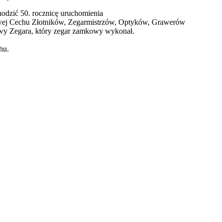
odzić 50. rocznicę uruchomienia
owej Cechu Złotników, Zegarmistrzów, Optyków, Grawerów
owy Zegara, który zegar zamkowy wykonał.
hu.