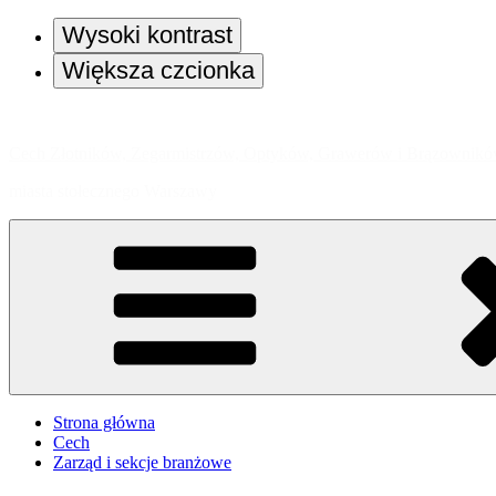
Wysoki kontrast
Większa czcionka
Przejdź
do
Cech Złotników, Zegarmistrzów, Optyków, Grawerów i Brązownik
treści
miasta stołecznego Warszawy
Strona główna
Cech
Zarząd i sekcje branżowe