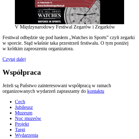
V Międzynarodowy Festiwal Zegarów i Zegarków
Festiwal odbędzie się pod hasłem
„Watches in Sports” czyli zegarki
w sporcie.
Stąd właśnie taka przestrzeń festiwalu. O tym poniżej
w krótkim zaproszeniu organizatora.
„V Międzynarodowy
Czytaj dalej
Festiwal
Zegarów
Współpraca
i Zegarków”
Jeżeli są Państwo zainteresowani współpracą w ramach
organizowanych wydarzeń zapraszamy do
kontaktu
Cech
Jubileusz
Muzeum
Noc muzeów
Projekt
Targi
Wydarzenia