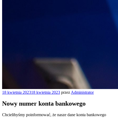
Opublikowane
18 kwietnia 2023
18 kwietnia 2023
przez
Administrator
w
Nowy numer konta bankowego
Chcielibyśmy poinformować, że nasze dane konta bankowego