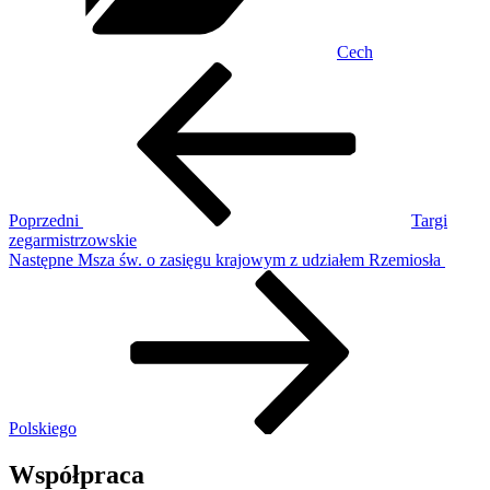
Cech
Nawigacja
Poprzedni
wpis
wpisu
Poprzedni
Targi
zegarmistrzowskie
Następny
Następne
Msza św. o zasięgu krajowym z udziałem Rzemiosła
wpis
Polskiego
Współpraca