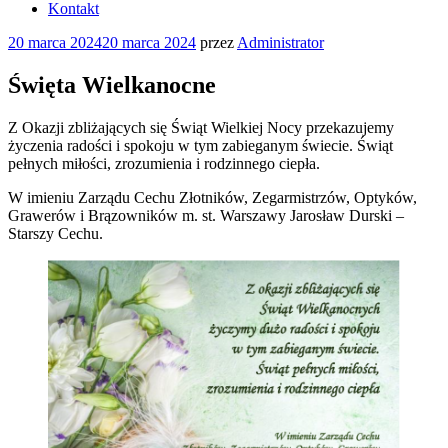
Kontakt
Opublikowane
20 marca 2024
20 marca 2024
przez
Administrator
w
Święta Wielkanocne
Z Okazji zbliżających się Świąt Wielkiej Nocy przekazujemy
życzenia radości i spokoju w tym zabieganym świecie. Świąt
pełnych miłości, zrozumienia i rodzinnego ciepła.
W imieniu Zarządu Cechu Złotników, Zegarmistrzów, Optyków,
Grawerów i Brązowników m. st. Warszawy Jarosław Durski –
Starszy Cechu.