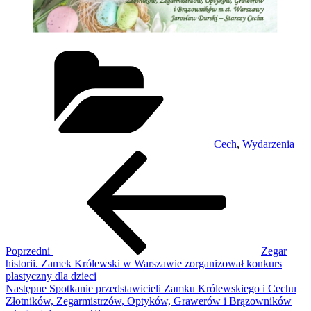
Kategorie
Cech
,
Wydarzenia
Nawigacja
Poprzedni
wpis
wpisu
Poprzedni
Zegar
historii. Zamek Królewski w Warszawie zorganizował konkurs
plastyczny dla dzieci
Następny
Następne
Spotkanie przedstawicieli Zamku Królewskiego i Cechu
wpis
Złotników, Zegarmistrzów, Optyków, Grawerów i Brązowników