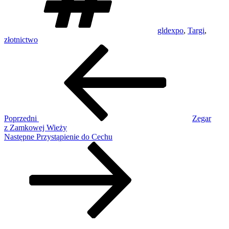
gldexpo
,
Targi
,
złotnictwo
Nawigacja
Poprzedni
wpis
wpisu
Poprzedni
Zegar
z Zamkowej Wieży
Następny
Następne
Przystąpienie do Cechu
wpis