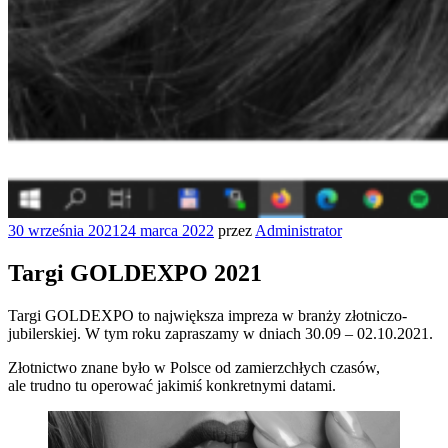
Opublikowane
30 września 2021
24 marca 2022
przez
Administrator
w
Targi GOLDEXPO 2021
Targi GOLDEXPO to największa impreza w branży złotniczo-
jubilerskiej. W tym roku zapraszamy w dniach 30.09 – 02.10.2021.
Złotnictwo znane było w Polsce od zamierzchłych czasów,
ale trudno tu operować jakimiś konkretnymi datami.