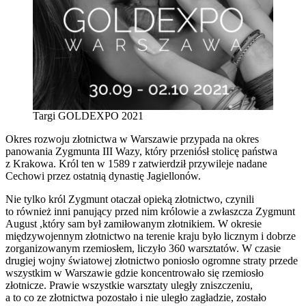
Targi GOLDEXPO 2021
Okres rozwoju złotnictwa w Warszawie przypada na okres
panowania Zygmunta III Wazy, który przeniósł stolicę państwa
z Krakowa. Król ten w 1589 r zatwierdził przywileje nadane
Cechowi przez ostatnią dynastię Jagiellonów.
Nie tylko król Zygmunt otaczał opieką złotnictwo, czynili
to również inni panujący przed nim królowie a zwłaszcza Zygmunt
August ,który sam był zamiłowanym złotnikiem. W okresie
międzywojennym złotnictwo na terenie kraju było licznym i dobrze
zorganizowanym rzemiosłem, liczyło 360 warsztatów. W czasie
drugiej wojny światowej złotnictwo poniosło ogromne straty przede
wszystkim w Warszawie gdzie koncentrowało się rzemiosło
złotnicze. Prawie wszystkie warsztaty uległy zniszczeniu,
a to co ze złotnictwa pozostało i nie uległo zagładzie, zostało