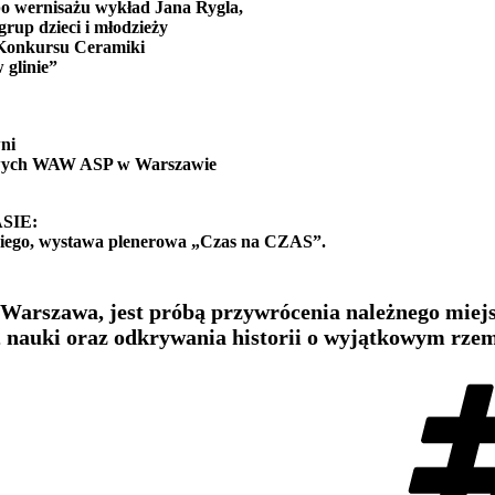
po wernisażu wykład Jana Rygla,
up dzieci i młodzieży
 Konkursu Ceramiki
 glinie”
ni
owych WAW ASP w Warszawie
ASIE:
iego, wystawa plenerowa „Czas na CZAS”.
Warszawa, jest próbą przywrócenia należnego miejsc
 nauki oraz odkrywania historii o wyjątkowym rzem