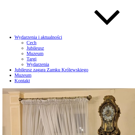
Wydarzenia i aktualności
Cech
Jubileusz
Muzeum
Targi
Wydarzenia
Jubileusz zagara Zamku Królewskiego
Muzeum
Kontakt