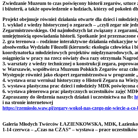
Zwiedzanie Muzeum to czas poświęcony historii zegarów, sztuce z
i biżuterii, a także opowiedzenie o ludziach, którzy od pokoleń d
Projekt obejmuje również działania otwarte dla dzieci i młodz
1. wykład z wiedzy historycznej o zegarach – „czyli zegar nie j
Zegarmistrzowskiego. Od najmłodszych lat związany z zegarami, 
umiejętnością opowiadania historii. Spotkanie jest przeznaczone
2. gra terenowa – rodzinne interaktywne działania edukacyjne
absolwentka Wydziału Filozofii (kierunek: ekologia człowieka 
koordynatorka młodzieżowych projektów międzynarodowych, au
osiągnięcia w pracy na rzecz oświaty dwa razy otrzymała Nagrod
3. warsztaty z wiedzy technicznej o konstrukcji zegara, poprow
w Warszawie, współtwórca Muzeum Polskich Zegarów oraz czło
Występuje również jako ekspert zegarmistrzostwa w programie
4. wystawa oraz wernisaż historyczny o Historii Zegara na Wi
5. wystawa plastyczna prac dzieci i młodzieży MDK poświęcon
6. wystawa plenerowa prac plastycznych uczestników zajęć MDK
Zapraszamy do śledzenia naszych działań i uczestnictwa na fb:
h
i na stronie internetowej
https://rzemioslo.waw.pl/zegary-wokol-nas-czego-nie-wiecie-a-co-b
Galeria Młodych Twórców ŁAZIENKOWSKA, MDK, Łazienko
1-14 czerwca – „Czas na CZAS” – wystawa – prace uczestników 