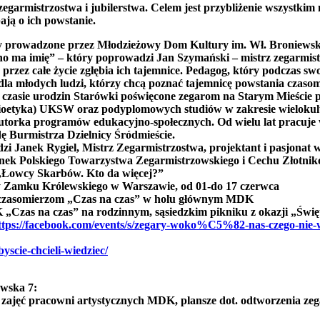
egarmistrzostwa i jubilerstwa. Celem jest przybliżenie wszystkim
bają o ich powstanie.
ieży prowadzone przez Młodzieżowy Dom Kultury im. Wł. Broniewsk
edno ma imię” – który poprowadzi Jan Szymański – mistrz zegarmis
przez całe życie zgłębia ich tajemnice. Pedagog, który podczas s
 dla młodych ludzi, którzy chcą poznać tajemnicę powstania czasom
 w czasie urodzin Starówki poświęcone zegarom na Starym Mieści
i bioetyka) UKSW oraz podyplomowych studiów w zakresie wielokul
torka programów edukacyjno-społecznych. Od wielu lat pracuje
ę Burmistrza Dzielnicy Śródmieście.
adzi Janek Rygiel, Mistrz Zegarmistrzostwa, projektant i pasjona
nek Polskiego Towarzystwa Zegarmistrzowskiego i Cechu Złotni
 „Łowcy Skarbów. Kto da więcej?”
eży Zamku Królewskiego w Warszawie, od 01-do 17 czerwca
a czasomierzom „Czas na czas” w holu głównym MDK
 „Czas na czas” na rodzinnym, sąsiedzkim pikniku z okazji „Świ
ttps://facebook.com/events/s/zegary-woko%C5%82-nas-czego-nie-
yscie-chcieli-wiedziec/
wska 7:
zajęć pracowni artystycznych MDK, plansze dot. odtworzenia zeg