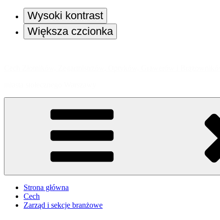
Wysoki kontrast
Większa czcionka
Przejdź
do
Cech Złotników, Zegarmistrzów, Optyków, Grawerów i Brązownik
treści
miasta stołecznego Warszawy
Strona główna
Cech
Zarząd i sekcje branżowe