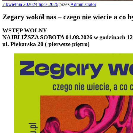
Opublikowane
7 kwietnia 2026
24 lipca 2026
przez
Administrator
w
Zegary wokół nas – czego nie wiecie a co by
WSTĘP WOLNY
NAJBLIŻSZA SOBOTA 01.08.2026 w godzinach 12.00
ul. Piekarska 20 ( pierwsze piętro)