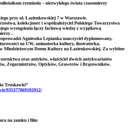
 miłośnikom rzemiosła – niezwykłego świata czasomierzy
iego przy ul. Łazienkowskiej 7 w Warszawie.
trzostwa, kolekcjoner i współzałożyciel Polskiego Towarzystwa
wojego wystąpienia łączy fachową wiedzę z wyjątkową
ierzy .
e poprowadzi Agnieszka Lepianka nauczyciel dyplomowany,
turowości na UW, animatorka kultury, ilustratorka,
 w Młodzieżowym Domu Kultury na Łazienkowskiej. Za wybitne
t wzornictwa oraz antyków, właściciel dwóch antykwariatów
ków, Zegarmistrzów, Optyków, Grawerów i Brązowników.
ęta Truskawki”
wie/935377869102912/
ara na zamku i film