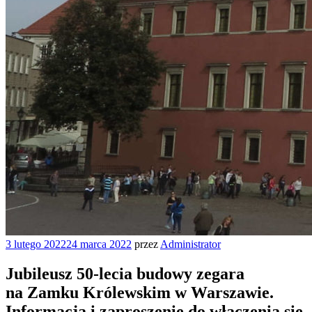
Opublikowane
3 lutego 2022
24 marca 2022
przez
Administrator
w
Jubileusz 50-lecia budowy zegara
na Zamku Królewskim w Warszawie.
Informacja i zaproszenie do włączenia się