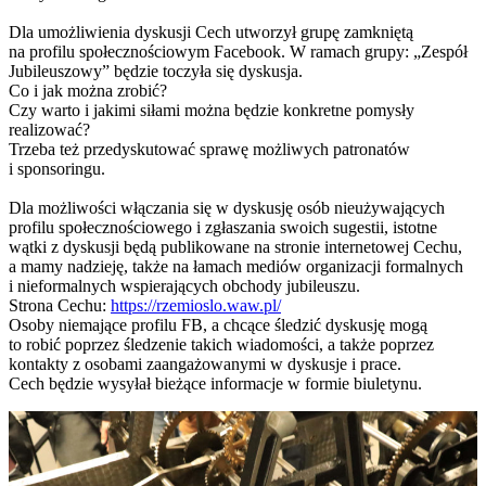
Dla umożliwienia dyskusji Cech utworzył grupę zamkniętą
na profilu społecznościowym Facebook. W ramach grupy: „Zespół
Jubileuszowy” będzie toczyła się dyskusja.
Co i jak można zrobić?
Czy warto i jakimi siłami można będzie konkretne pomysły
realizować?
Trzeba też przedyskutować sprawę możliwych patronatów
i sponsoringu.
Dla możliwości włączania się w dyskusję osób nieużywających
profilu społecznościowego i zgłaszania swoich sugestii, istotne
wątki z dyskusji będą publikowane na stronie internetowej Cechu,
a mamy nadzieję, także na łamach mediów organizacji formalnych
i nieformalnych wspierających obchody jubileuszu.
Strona Cechu:
https://rzemioslo.waw.pl/
Osoby niemające profilu FB, a chcące śledzić dyskusję mogą
to robić poprzez śledzenie takich wiadomości, a także poprzez
kontakty z osobami zaangażowanymi w dyskusje i prace.
Cech będzie wysyłał bieżące informacje w formie biuletynu.