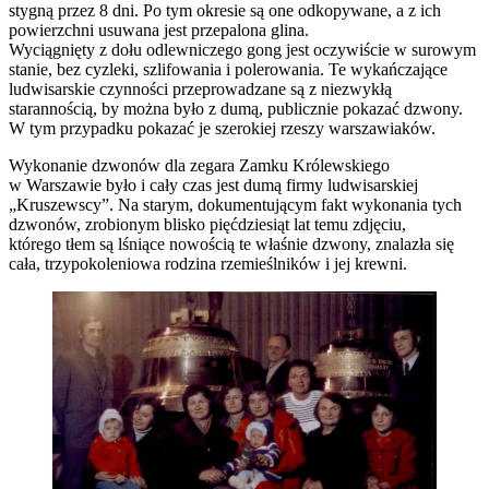
stygną przez 8 dni. Po tym okresie są one odkopywane, a z ich
powierzchni usuwana jest przepalona glina.
Wyciągnięty z dołu odlewniczego gong jest oczywiście w surowym
stanie, bez cyzleki, szlifowania i polerowania. Te wykańczające
ludwisarskie czynności przeprowadzane są z niezwykłą
starannością, by można było z dumą, publicznie pokazać dzwony.
W tym przypadku pokazać je szerokiej rzeszy warszawiaków.
Wykonanie dzwonów dla zegara Zamku Królewskiego
w Warszawie było i cały czas jest dumą firmy ludwisarskiej
„Kruszewscy”. Na starym, dokumentującym fakt wykonania tych
dzwonów, zrobionym blisko pięćdziesiąt lat temu zdjęciu,
którego tłem są lśniące nowością te właśnie dzwony, znalazła się
cała, trzypokoleniowa rodzina rzemieślników i jej krewni.