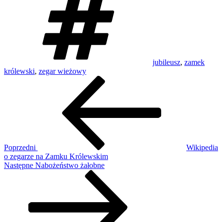
jubileusz
,
zamek
królewski
,
zegar wieżowy
Nawigacja
Poprzedni
wpis
wpisu
Poprzedni
Wikipedia
o zegarze na Zamku Królewskim
Następny
Następne
Nabożeństwo żałobne
wpis