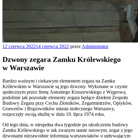
Opublikowane
12 czerwca 2022
14 czerwca 2022
przez
Administrator
w
Dzwony zegara Zamku Królewskiego
w Warszawie
Bardzo ważnym i ciekawym elementem zegara na Zamku
Królewskim w Warszawie są jego dzwony. Wykonane w czynie
społecznym przez firmę Antoniego Kruszewskiego z Węgrowa,
podobnie jak pozostałe elementy zegara będące dziełem Zespołu
Budowy Zegara przy Cechu Złotników, Zegarmistrzów, Optyków,
Grawerów i Brązowników miasta stołecznego Warszawy,
rozpoczęły swoją służbę w dniu 19. lipca 1974 roku.
Od tego dnia, w niespełna dwa tygodnie po ukończeniu budowy
Zamku Królewskiego w tak zwanym stanie surowym, zegar z jego
dzwonami niezawodnie informują warszawiaków o upływającym