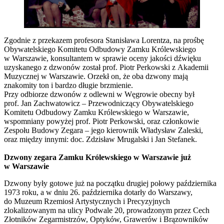
Zgodnie z przekazem profesora Stanisława Lorentza, na prośbę
Obywatelskiego Komitetu Odbudowy Zamku Królewskiego
w Warszawie, konsultantem w sprawie oceny jakości dźwięku
uzyskanego z dzwonów został prof. Piotr Perkowski z Akademii
Muzycznej w Warszawie. Orzekł on, że oba dzwony mają
znakomity ton i bardzo długie brzmienie.
Przy odbiorze dzwonów z odlewni w Węgrowie obecny był
prof. Jan Zachwatowicz – Przewodniczący Obywatelskiego
Komitetu Odbudowy Zamku Królewskiego w Warszawie,
wspomniany powyżej prof. Piotr Perkowski, oraz członkowie
Zespołu Budowy Zegara – jego kierownik Władysław Zaleski,
oraz między innymi: doc. Zdzisław Mrugalski i Jan Stefanek.
Dzwony zegara Zamku Królewskiego w Warszawie już
w Warszawie
Dzwony były gotowe już na początku drugiej połowy października
1973 roku, a w dniu 26. października dotarły do Warszawy,
do Muzeum Rzemiosł Artystycznych i Precyzyjnych
zlokalizowanym na ulicy Podwale 20, prowadzonym przez Cech
Złotników Zegarmistrzów, Optyków, Grawerów i Brązowników