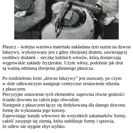
Płaszcz – kolejna warstwa materiału nakładana tym razem na dzwon
fałszywy, wykonywany jest z gliny zbrojonej drutem, zawierającej
osobliwy dodatek – sieczkę ludzkich włosów, którą dostarczają
węgrowskie zakłady fryzjerskie. Użyte włosy, podobnie jak drut
są ważną odmianą zbrojenia glinianego płaszcza.
Po rozdzieleniu form „dzwon fałszywy” jest usuwany, po czym
w dole odlewniczym następuje centryczne zestawienie rdzenia
z płaszczem.
Precyzyjne ustawienie tych elementów zapewnia równe grubości
ścianki dzwonu na całym jego obwodzie.
Następnie z płaszczem łączy się dedykowaną dla danego dzwonu
formę do wykonania jego korony.
Zapewniając kanały wlewowe do wszystkich zakamarków formy,
całość zasypuje się ziemią, która stabilizuje formy i sprawia,
że odlew nie stygnie zbyt szybko.