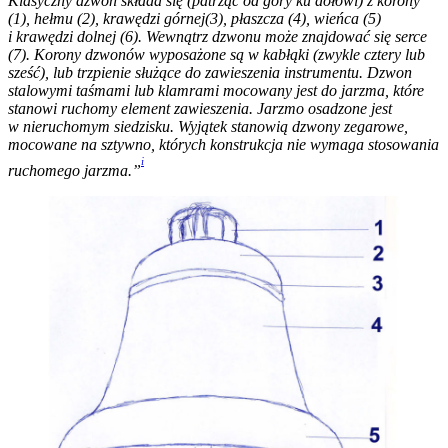
Klasyczny dzwon składa się (patrząc od góry ku dołowi) z korony
(1), hełmu (2), krawędzi górnej(3), płaszcza (4), wieńca (5)
i krawędzi dolnej (6). Wewnątrz dzwonu może znajdować się serce
(7). Korony dzwonów wyposażone są w kabłąki (zwykle cztery lub
sześć), lub trzpienie służące do zawieszenia instrumentu. Dzwon
stalowymi taśmami lub klamrami mocowany jest do jarzma, które
stanowi ruchomy element zawieszenia. Jarzmo osadzone jest
w nieruchomym siedzisku. Wyjątek stanowią dzwony zegarowe,
mocowane na sztywno, których konstrukcja nie wymaga stosowania
i
ruchomego jarzma.”