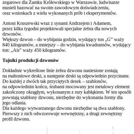
zegarowe dla Zamku Królewskiego w Warszawie, ludwisarze
musieli bazować na swoim zawodowym doświadczeniu,
oraz wnioskach z wielu wykonanych prób i eksperymentów.
Antoni Kruszewski wraz z synami Andrzejem i Adamem,
przez kilka tygodni projektowali specjalne żebra dla nowych
dzwonów.
Większy dzwon – do wybijania godzin, wydający ton „G” waży
840 kilogramów, a mniejszy – do wybijania kwadransów, wydający
ton: „Ais” waży 450 kilogramów.
Tajniki produkcji dzwonów
Dokładnie wykreślone linie żebra dzwonu naniesione zostają
na mahoniowe deski, a następnie deski są odpowiednio przycinane.
Do każdej z dwóch tak przyciętych desek – szablonów,
na odpowiednim końcu, śrubami mocowany jest metalowy element
zakończony okrągłym, wykonanym z rury kabłąkiem. W ten sposób
powstają szablony dzwonu, niezbędne do wykonania formy dla
jego odlania.
Dla każdego wytwarzanego dzwonu niezbędne są dwa szablony.
Pierwszy z nich odwzorowuje wewnętrzny, a drugi zewnętrzny
profil dzwonu.