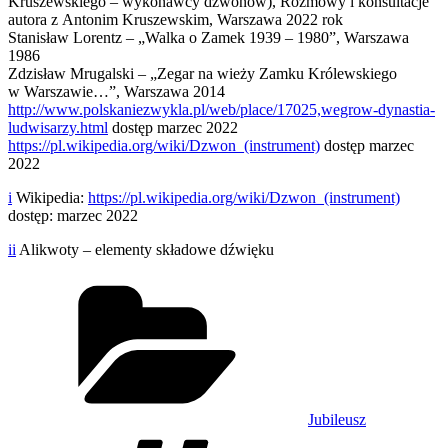
Kruszewskiego – wykonawcy dzwonów), Rozmowy i konsultacje
autora z Antonim Kruszewskim, Warszawa 2022 rok
Stanisław Lorentz – „Walka o Zamek 1939 – 1980”, Warszawa
1986
Zdzisław Mrugalski – „Zegar na wieży Zamku Królewskiego
w Warszawie…”, Warszawa 2014
http://www.polskaniezwykla.pl/web/place/17025,wegrow-dynastia-
ludwisarzy.html
dostęp marzec 2022
https://pl.wikipedia.org/wiki/Dzwon_(instrument)
dostęp marzec
2022
i
Wikipedia:
https://pl.wikipedia.org/wiki/Dzwon_(instrument)
dostęp: marzec 2022
ii
Alikwoty – elementy składowe dźwięku
Kategorie
Jubileusz
Tagi