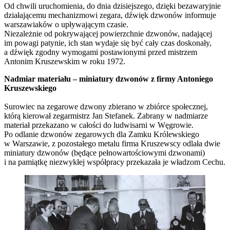
Od chwili uruchomienia, do dnia dzisiejszego, dzięki bezawaryjnie
działającemu mechanizmowi zegara, dźwięk dzwonów informuje
warszawiaków o upływającym czasie.
Niezależnie od pokrywającej powierzchnie dzwonów, nadającej
im powagi patynie, ich stan wydaje się być cały czas doskonały,
a dźwięk zgodny wymogami postawionymi przed mistrzem
Antonim Kruszewskim w roku 1972.
Nadmiar materiału – miniatury dzwonów z firmy Antoniego
Kruszewskiego
Surowiec na zegarowe dzwony zbierano w zbiórce społecznej,
którą kierował zegarmistrz Jan Stefanek. Zabrany w nadmiarze
materiał przekazano w całości do ludwisarni w Węgrowie.
Po odlanie dzwonów zegarowych dla Zamku Królewskiego
w Warszawie, z pozostałego metalu firma Kruszewscy odlała dwie
miniatury dzwonów (będące pełnowartościowymi dzwonami)
i na pamiątkę niezwykłej współpracy przekazała je władzom Cechu.