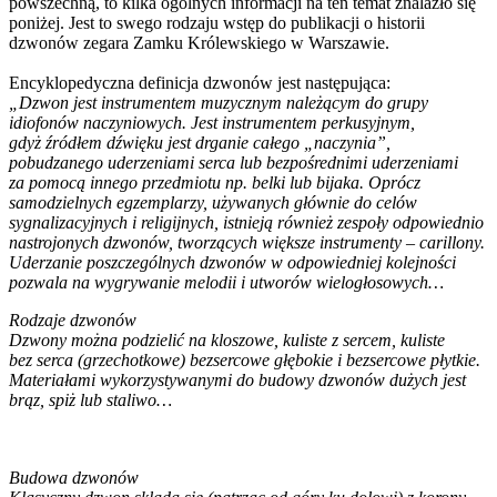
powszechną, to kilka ogólnych informacji na ten temat znalazło się
poniżej. Jest to swego rodzaju wstęp do publikacji o historii
dzwonów zegara Zamku Królewskiego w Warszawie.
Encyklopedyczna definicja dzwonów jest następująca:
„Dzwon jest instrumentem muzycznym należącym do grupy
idiofonów naczyniowych. Jest instrumentem perkusyjnym,
gdyż źródłem dźwięku jest drganie całego „naczynia”,
pobudzanego uderzeniami serca lub bezpośrednimi uderzeniami
za pomocą innego przedmiotu np. belki lub bijaka. Oprócz
samodzielnych egzemplarzy, używanych głównie do celów
sygnalizacyjnych i religijnych, istnieją również zespoły odpowiednio
nastrojonych dzwonów, tworzących większe instrumenty – carillony.
Uderzanie poszczególnych dzwonów w odpowiedniej kolejności
pozwala na wygrywanie melodii i utworów wielogłosowych…
Rodzaje dzwonów
Dzwony można podzielić na kloszowe, kuliste z sercem, kuliste
bez serca (grzechotkowe) bezsercowe głębokie i bezsercowe płytkie.
Materiałami wykorzystywanymi do budowy dzwonów dużych jest
brąz, spiż lub staliwo…
Budowa dzwonów