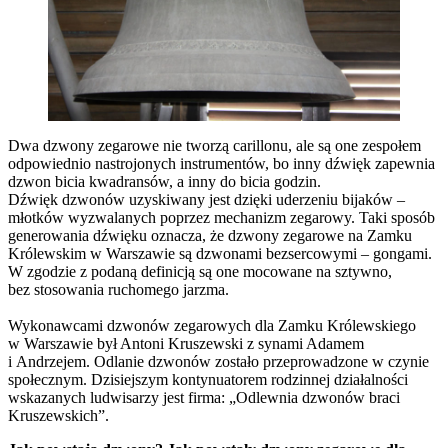
Dwa dzwony zegarowe nie tworzą carillonu, ale są one zespołem
odpowiednio nastrojonych instrumentów, bo inny dźwięk zapewnia
dzwon bicia kwadransów, a inny do bicia godzin.
Dźwięk dzwonów uzyskiwany jest dzięki uderzeniu bijaków –
młotków wyzwalanych poprzez mechanizm zegarowy. Taki sposób
generowania dźwięku oznacza, że dzwony zegarowe na Zamku
Królewskim w Warszawie są dzwonami bezsercowymi – gongami.
W zgodzie z podaną definicją są one mocowane na sztywno,
bez stosowania ruchomego jarzma.
Wykonawcami dzwonów zegarowych dla Zamku Królewskiego
w Warszawie był Antoni Kruszewski z synami Adamem
i Andrzejem. Odlanie dzwonów zostało przeprowadzone w czynie
społecznym. Dzisiejszym kontynuatorem rodzinnej działalności
wskazanych ludwisarzy jest firma: „Odlewnia dzwonów braci
Kruszewskich”.