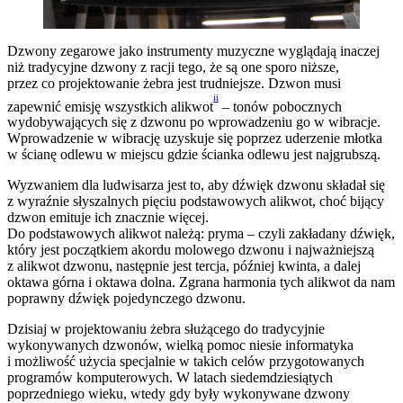
Dzwony zegarowe jako instrumenty muzyczne wyglądają inaczej
niż tradycyjne dzwony z racji tego, że są one sporo niższe,
przez co projektowanie żebra jest trudniejsze. Dzwon musi
ii
zapewnić emisję wszystkich alikwot
– tonów pobocznych
wydobywających się z dzwonu po wprowadzeniu go w wibracje.
Wprowadzenie w wibrację uzyskuje się poprzez uderzenie młotka
w ścianę odlewu w miejscu gdzie ścianka odlewu jest najgrubszą.
Wyzwaniem dla ludwisarza jest to, aby dźwięk dzwonu składał się
z wyraźnie słyszalnych pięciu podstawowych alikwot, choć bijący
dzwon emituje ich znacznie więcej.
Do podstawowych alikwot należą: pryma – czyli zakładany dźwięk,
który jest początkiem akordu molowego dzwonu i najważniejszą
z alikwot dzwonu, następnie jest tercja, później kwinta, a dalej
oktawa górna i oktawa dolna. Zgrana harmonia tych alikwot da nam
poprawny dźwięk pojedynczego dzwonu.
Dzisiaj w projektowaniu żebra służącego do tradycyjnie
wykonywanych dzwonów, wielką pomoc niesie informatyka
i możliwość użycia specjalnie w takich celów przygotowanych
programów komputerowych. W latach siedemdziesiątych
poprzedniego wieku, wtedy gdy były wykonywane dzwony