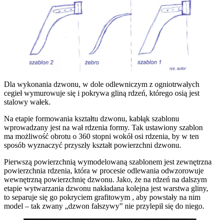
Dla wykonania dzwonu, w dole odlewniczym z ogniotrwałych
cegieł wymurowuje się i pokrywa gliną rdzeń, którego osią jest
stalowy wałek.
Na etapie formowania kształtu dzwonu, kabłąk szablonu
wprowadzany jest na wał rdzenia formy. Tak ustawiony szablon
ma możliwość obrotu o 360 stopni wokół osi rdzenia, by w ten
sposób wyznaczyć przyszły kształt powierzchni dzwonu.
Pierwszą powierzchnią wymodelowaną szablonem jest zewnętrzna
powierzchnia rdzenia, która w procesie odlewania odwzorowuje
wewnętrzną powierzchnię dzwonu. Jako, że na rdzeń na dalszym
etapie wytwarzania dzwonu nakładana kolejna jest warstwa gliny,
to separuje się go pokryciem grafitowym , aby powstały na nim
model – tak zwany „dzwon fałszywy” nie przylepił się do niego.