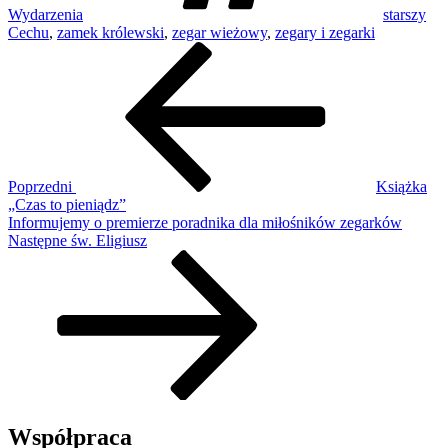
Wydarzenia
starszy
Cechu
,
zamek królewski
,
zegar wieżowy
,
zegary i zegarki
Nawigacja
Poprzedni
wpis
wpisu
Poprzedni
Książka
„Czas to pieniądz”
Informujemy o premierze poradnika dla miłośników zegarków
Następny
Następne
św. Eligiusz
wpis
Współpraca