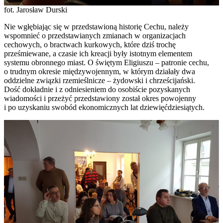
fot. Jarosław Durski
Nie wgłębiając się w przedstawioną historię Cechu, należy
wspomnieć o przedstawianych zmianach w organizacjach
cechowych, o bractwach kurkowych, które dziś trochę
prześmiewane, a czasie ich kreacji były istotnym elementem
systemu obronnego miast. O świętym Eligiuszu – patronie cechu,
o trudnym okresie międzywojennym, w którym działały dwa
oddzielne związki rzemieślnicze – żydowski i chrześcijański.
Dość dokładnie i z odniesieniem do osobiście pozyskanych
wiadomości i przeżyć przedstawiony został okres powojenny
i po uzyskaniu swobód ekonomicznych lat dziewięćdziesiątych.