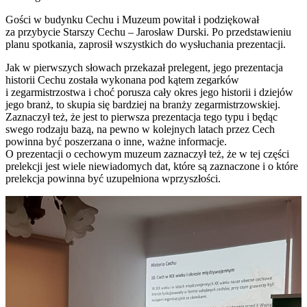
Gości w budynku Cechu i Muzeum powitał i podziękował
za przybycie Starszy Cechu – Jarosław Durski. Po przedstawieniu
planu spotkania, zaprosił wszystkich do wysłuchania prezentacji.
Jak w pierwszych słowach przekazał prelegent, jego prezentacja
historii Cechu została wykonana pod kątem zegarków
i zegarmistrzostwa i choć porusza cały okres jego historii i dziejów
jego branż, to skupia się bardziej na branży zegarmistrzowskiej.
Zaznaczył też, że jest to pierwsza prezentacja tego typu i będąc
swego rodzaju bazą, na pewno w kolejnych latach przez Cech
powinna być poszerzana o inne, ważne informacje.
O prezentacji o cechowym muzeum zaznaczył też, że w tej części
prelekcji jest wiele niewiadomych dat, które są zaznaczone i o które
prelekcja powinna być uzupełniona wprzyszłości.