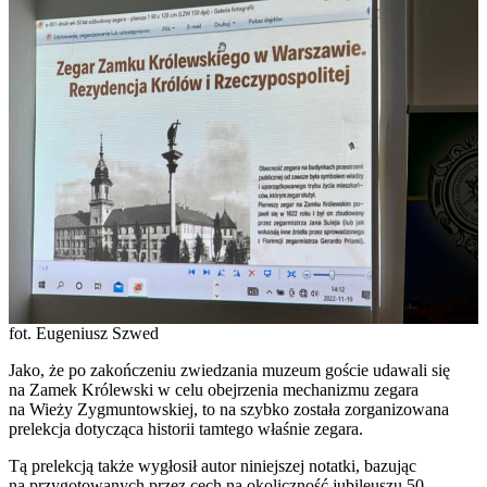
fot. Eugeniusz Szwed
Jako, że po zakończeniu zwiedzania muzeum goście udawali się
na Zamek Królewski w celu obejrzenia mechanizmu zegara
na Wieży Zygmuntowskiej, to na szybko została zorganizowana
prelekcja dotycząca historii tamtego właśnie zegara.
Tą prelekcją także wygłosił autor niniejszej notatki, bazując
na przygotowanych przez cech na okoliczność jubileuszu 50.