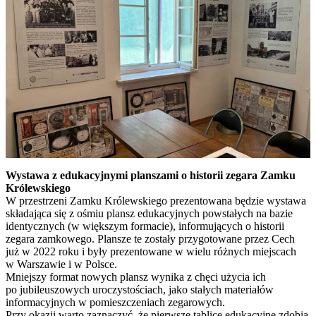
Wystawa z edukacyjnymi planszami o historii zegara Zamku
Królewskiego
W przestrzeni Zamku Królewskiego prezentowana będzie wystawa
składająca się z ośmiu plansz edukacyjnych powstałych na bazie
identycznych (w większym formacie), informujących o historii
zegara zamkowego. Plansze te zostały przygotowane przez Cech
już w 2022 roku i były prezentowane w wielu różnych miejscach
w Warszawie i w Polsce.
Mniejszy format nowych plansz wynika z chęci użycia ich
po jubileuszowych uroczystościach, jako stałych materiałów
informacyjnych w pomieszczeniach zegarowych.
Przy okazji warto zaznaczyć, że pierwsze tablice edukacyjne zdobią