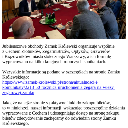
Jubileuszowe obchody Zamek Królewski organizuje wspólnie
z Cechem Złotników, Zegarmistrzów, Optyków, Grawerów
i Brązowników miasta stołecznego Warszawy, a ich formułę
wypracowano na kilku kolejnych roboczych spotkaniach.
Wszystkie informacje są podane w szczegółach na stronie Zamku
Królewskiego:
https://www.zamek-krolewski.pl/strona/aktualnosci-i-
komunikaty/2213-50-rocznica-uruchomienia-zegara-na-wiezy-
zegarowej-zamku
Jako, że na tejże stronie są aktywne linki do zakupu biletów,
to w niniejszej, naszej informacji wskazując poszczególne działania
wypracowane z Cechem i udostępniając dostęp na stronę zakupu
biletów zdecydowanie zachęcamy do odwiedzin strony Zamku
Królewskiego.