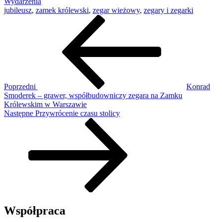
Wydarzenia
jubileusz
,
zamek królewski
,
zegar wieżowy
,
zegary i zegarki
Nawigacja
Poprzedni
wpis
wpisu
Poprzedni
Konrad
Smoderek – grawer, współbudowniczy zegara na Zamku
Królewskim w Warszawie
Następny
Następne
Przywrócenie czasu stolicy
wpis
Współpraca