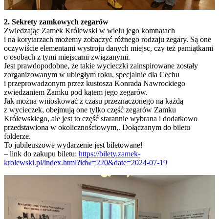
2. Sekrety zamkowych zegarów
Zwiedzając Zamek Królewski w wielu jego komnatach
i na korytarzach możemy zobaczyć różnego rodzaju zegary. Są one
oczywiście elementami wystroju danych miejsc, czy też pamiątkami
o osobach z tymi miejscami związanymi.
Jest prawdopodobne, że takie wycieczki zainspirowane zostały
zorganizowanym w ubiegłym roku, specjalnie dla Cechu
i przeprowadzonym przez kustosza Konrada Nawrockiego
zwiedzaniem Zamku pod kątem jego zegarów.
Jak można wnioskować z czasu przeznaczonego na każdą
z wycieczek, obejmują one tylko część zegarów Zamku
Królewskiego, ale jest to część starannie wybrana i dodatkowo
przedstawiona w okolicznościowym,. Dołączanym do biletu
folderze.
To jubileuszowe wydarzenie jest biletowane!
– link do zakupu biletu:
https://bilety.zamek-
krolewski.pl/index.html?idw=220&date=2024-07-19