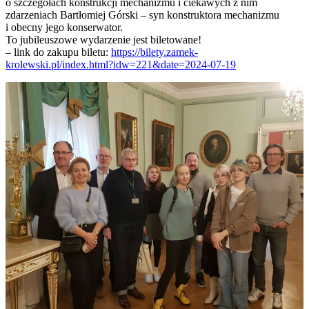
o szczegółach konstrukcji mechanizmu i ciekawych z nim
zdarzeniach Bartłomiej Górski – syn konstruktora mechanizmu
i obecny jego konserwator.
To jubileuszowe wydarzenie jest biletowane!
– link do zakupu biletu:
https://bilety.zamek-
krolewski.pl/index.html?idw=221&date=2024-07-19