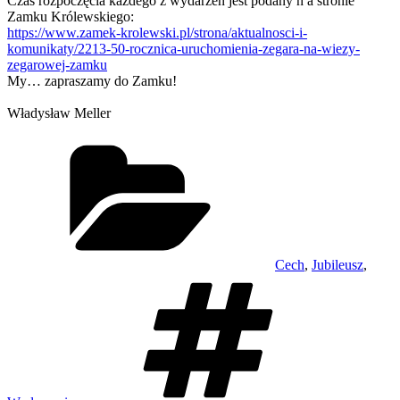
Czas rozpoczęcia każdego z wydarzeń jest podany n a stronie
Zamku Królewskiego:
https://www.zamek-krolewski.pl/strona/aktualnosci-i-
komunikaty/2213-50-rocznica-uruchomienia-zegara-na-wiezy-
zegarowej-zamku
My… zapraszamy do Zamku!
Władysław Meller
Kategorie
Cech
,
Jubileusz
,
Tagi